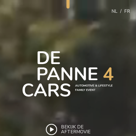
NL
/
FR
BEKIJK DE
AFTERMOVIE